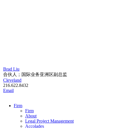
Brad Liu
合伙人；国际业务亚洲区副总监
Cleveland
216.622.8432
Email
Firm
Firm
About
Legal Project Management
Accolades