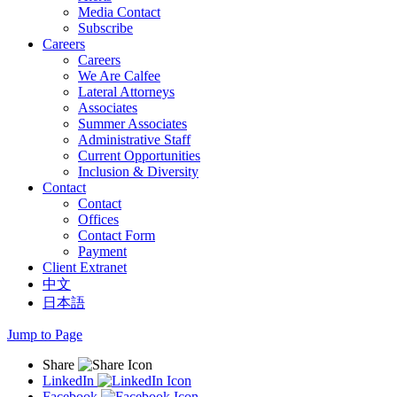
Media Contact
Subscribe
Careers
Careers
We Are Calfee
Lateral Attorneys
Associates
Summer Associates
Administrative Staff
Current Opportunities
Inclusion & Diversity
Contact
Contact
Offices
Contact Form
Payment
Client Extranet
中文
日本語
Jump to Page
Share
LinkedIn
Facebook