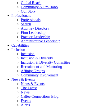
Global Reach
Community & Pro Bono
Our Story
Professionals
Professionals
Search
Attorney Directory
Firm Leadership
Practice Leadership
Administrative Leadership
Capabilities
Inclusion
Inclusion
Inclusion & Diversity
Inclusion & Diversity Committee
Recruitment and Mentoring
Affinity Groups
Community Involvement
News & Events
News & Events
The Latest
News
Calfee Connections Blog
Events
Alerts